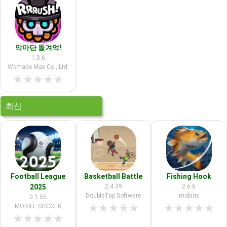
악마단 돌겨억!
1.0.6
Wemade Max Co., Ltd.
★
★
★
★
★
최신
Football League
Basketball Battle
Fishing Hook
2025
2.4.39
2.6.6
DoubleTap Software
mobirix
0.1.55
★
★
★
★
★
★
★
★
★
★
MOBILE SOCCER
★
★
★
★
★