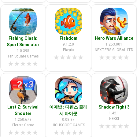
Fishing Clash:
Fishdom
Hero Wars Alliance
Sport Simulator
9.1.2.0
1.253.001
Playrix
NEXTERS GLOBAL LTD
1.0.395
★
★
★
★
★
★
★
★
★
★
Ten Square Games
★
★
★
★
★
Last Z: Survival
이계밥 : 디펜스 클래
Shadow Fight 3
Shooter
시 타이쿤
1.42.1
NEKKI
1.250.673
0.08.87
★
★
★
★
★
Florere Game
HIGHSCORE GAMES
★
★
★
★
★
★
★
★
★
★