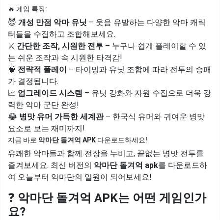
🔥 게임 특징:
😈
개성 만점 악마 유닛
– 웃음 유발하는 다양한 악마 캐릭
터들을 수집하고 조합해보세요.
⚔️
간단한 조작, 시원한 전투
– 누구나 쉽게 플레이할 수 있
는 쉬운 조작과 속 시원한 타격감!
🧠
전략적 플레이
– 타이밍과 유닛 조합에 따라 전투의 승패
가 결정됩니다.
📈
업그레이드 시스템
– 유닛 강화와 자원 수집으로 더욱 강
력한 악마 군단 완성!
😂
병맛 유머 가득한 세계관
– 한국식 유머와 귀여운 병맛
요소로 보는 재미까지!
지금 바로
악마단 돌겨억 APK
다운로드하세요!
유쾌한 악마들과 함께 전장을 누비고, 끝없는 병맛 전투를
즐겨보세요. 최신 버전의
악마단 돌겨억 apk
를 다운로드하
여 오늘부터 악마단의 일원이 되어보세요!
❓
악마단 돌겨억 APK는 어떤 게임인가
요?