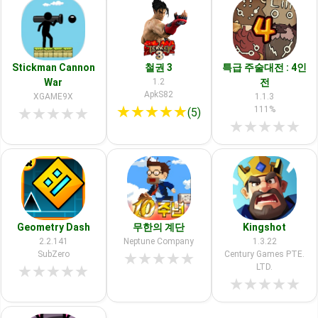
Stickman Cannon
철권 3
특급 주술대전 : 4인
War
1.2
전
ApkS82
XGAME9X
1.1.3
★
★
★
★
★
111%
★
★
★
★
★
(5)
★
★
★
★
★
Geometry Dash
무한의 계단
Kingshot
2.2.141
Neptune Company
1.3.22
SubZero
Century Games PTE.
★
★
★
★
★
LTD.
★
★
★
★
★
★
★
★
★
★