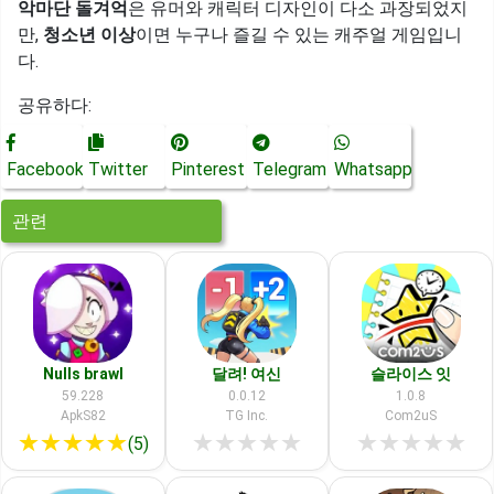
악마단 돌겨억
은 유머와 캐릭터 디자인이 다소 과장되었지
만,
청소년 이상
이면 누구나 즐길 수 있는 캐주얼 게임입니
다.
공유하다:
Facebook
Twitter
Pinterest
Telegram
Whatsapp
관련
Nulls brawl
달려! 여신
슬라이스 잇
59.228
0.0.12
1.0.8
ApkS82
TG Inc.
Com2uS
★
★
★
★
★
★
★
★
★
★
★
★
★
★
★
(5)