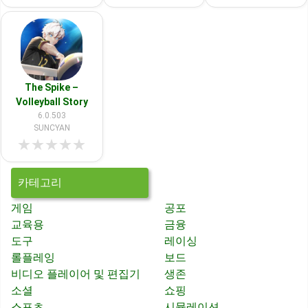
The Spike –
Volleyball Story
6.0.503
SUNCYAN
★
★
★
★
★
카테고리
게임
공포
교육용
금융
도구
레이싱
롤플레잉
보드
비디오 플레이어 및 편집기
생존
소셜
쇼핑
스포츠
시뮬레이션